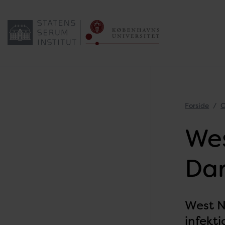
Forside
O
Wes
Da
West N
infekti