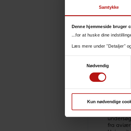
Overv
Samtykke
Danmark 
samarbe
Denne hjemmeside bruger c
Museum (
...for at huske dine indstilli
Overvågn
Læs mere under "Detaljer" o
fra træk
Samtykkevalg
Den natio
Nødvendig
vektor-p
WNV er på
fugle. P
virus i f
kliniske 
Kun nødvendige cook
Passiv ov
undersøge
fra aviæ