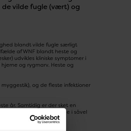
 de vilde fugle (vært) og
hed blandt vilde fugle særligt
tilfælde af WNF blandt heste og
sker) udvikles kliniske symptomer i
 i hjerne og rygmarv. Heste og
yggestik), og de fleste infektioner
ste år. Samtidig er der sket en
19 rapporteret WNF tilfælde i såvel