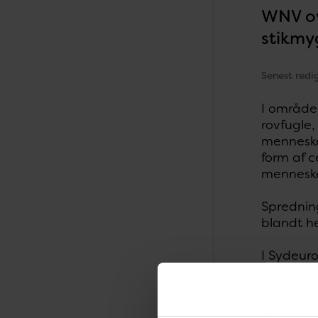
WNV ove
stikmyg
Senest redi
I område
rovfugle,
mennesker
form af c
mennesker
Sprednin
blandt he
I Sydeuro
markant s
fugle, s