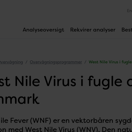
En
Analyseoversigt
Rekvirer analyser
Best
vervågning
Overvågningsprogrammer
West Nile Virus i fug
t Nile Virus i fugle
nmark
ile Fever (WNF) er en vektorbåren syg
on med West Nile Virus (WNV). Den natur