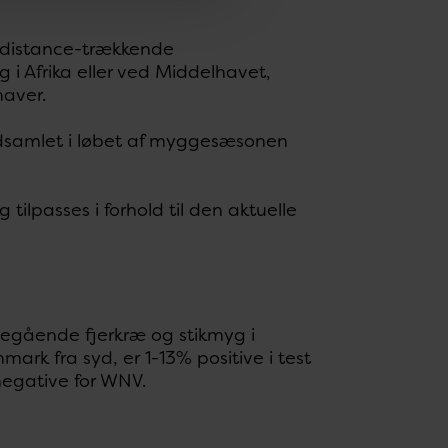
ngdistance-trækkende
 i Afrika eller ved Middelhavet,
haver.
ndsamlet i løbet af myggesæsonen
ilpasses i forhold til den aktuelle
degående fjerkræ og stikmyg i
ark fra syd, er 1-13% positive i test
negative for WNV.