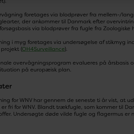
t).
ervågning foretages via blodprøver fra mellem-/la
learter, der ankommer til Danmark efter overvintring
orsøgsbasis via blodprøver fra fugle fra Zoologiske 
ing i myg foretages via undersøgelse af stikmyg i
 projekt (
OH4Surveillance
).
nale overvågningsprogram evalueres på årsbasis og t
ituation på europæisk plan.
ater
ing for WNV har gennem de seneste ti år vist, at u
r fri for WNV. Blandt trækfugle, som kommer til Danm
toffer. Undersøgte døde vilde fugle og flagermus er 