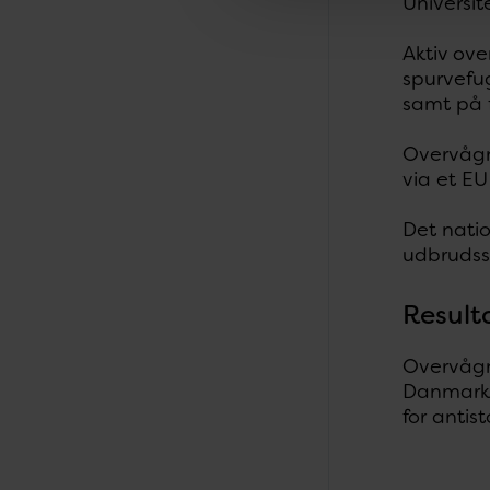
Universite
Aktiv ov
spurvefug
samt på f
Overvågn
via et EU
Det natio
udbrudss
Result
Overvågn
Danmark e
for antis