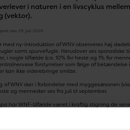
rlever i naturen i en livscyklus mellem
 (vektor).
geret den 29. juli 2026
r med ny-introduktion af WNV observeres høj dødelig
 ugler samt spurvefugle. Herudover ses sporadiske 
, i nogle tilfælde (ca. 10% for heste og 1% for menne
entralnervøse forstyrrelser som følge af betændelse
 kan ikke viderebringe smitte.
g af WNV sker i forbindelse med myggesæsonen (via m
ste og mennesker ses fra juli til september.
pa har WNF-tilfælde været i kraftig stigning de sene
predning af virus nordpå. I Tyskland er der siden 20
om heste og mennesker.