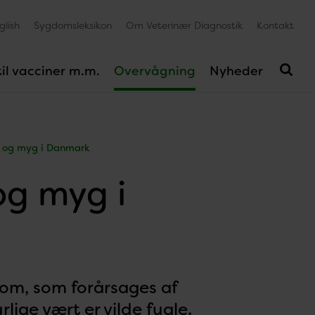
glish
Sygdomsleksikon
Om Veterinær Diagnostik
Kontakt
il vacciner m.m.
Overvågning
Nyheder
le og myg i Danmark
 og myg i
dom, som forårsages af
lige vært er vilde fugle.