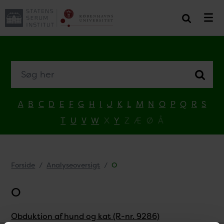
Søg her
A
B
C
D
E
F
G
H
I
J
K
L
M
N
O
P
Q
R
S
T
U
V
W
X
Y
Z
Æ
Ø
Å
Forside
Analyseoversigt
O
O
Obduktion af hund og kat (R-nr. 9286)