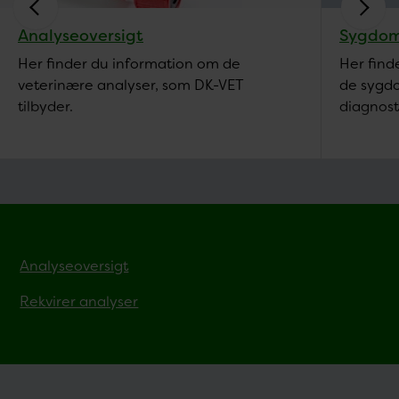
Analyseoversigt
Sygdom
Her finder du information om de
Her find
veterinære analyser, som DK-VET
de sygd
tilbyder.
diagnost
Analyseoversigt
Rekvirer analyser