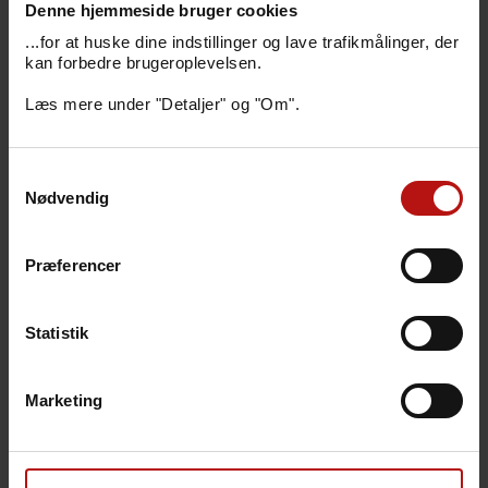
Pelsdyr (9306)
(PDF)
Denne hjemmeside bruger cookies
Svin
(PDF)
...for at huske dine indstillinger og lave trafikmålinger, der
Øvrige dyr
(PDF)
kan forbedre brugeroplevelsen.
Læs mere under "Detaljer" og "Om".
Blanketter til udenlandske kunder
Samtykkevalg
Veterinary samples from abroad -
Nødvendig
Other
(PDF)
Veterinary samples from abroad -
Pigs/Swine
(PDF)
Præferencer
Veterinary samples from abroad -
Ruminants
(PDF)
Statistik
Blanketter forbeholdt
Marketing
Fødevarestyrelsen
Mund- og klovesyge
(PDF)