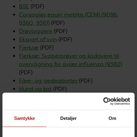
BSE
(PDF)
Contagiøs equin metritis (CEM) (9096,
9360, 9361)
(PDF)
Drøvtyggere
(PDF)
Eksport af svin
(PDF)
Fjerkræ
(PDF)
Fjerkræ: Svaberprøver og kadavere til
overvågning for aviær influenza (9382)
(PDF)
Fåre- og gedeaborter
(PDF)
Hund og kat
(PDF)
Kvægaborter (9305)
(PDF)
Minigrise - sundhedsovervågning
(PDF)
(NB: Indsendelse af prøver skal aftales
Samtykke
Detaljer
Om
med laboratoriet på forhånd, mail til
vetbaktpara@ssi.dk
)