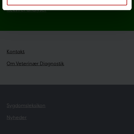
Rekvirer analyser
Kontakt
Om Veterinær Diagnostik
Sygdomsleksikon
Nyheder