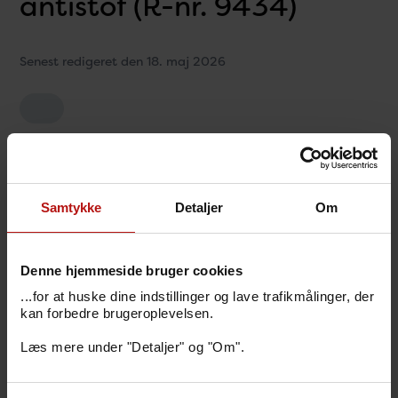
antistof (R-nr. 9434)
Senest redigeret den 18. maj 2026
Indikation
Samtykke
Detaljer
Om
Prøvemateriale, tidspunkt og evt.
prøvetagning
Denne hjemmeside bruger cookies
Rekvirering
...for at huske dine indstillinger og lave trafikmålinger, der
kan forbedre brugeroplevelsen.
Emballering, opbevaring og forsendelse
Læs mere under "Detaljer" og "Om".
Svar