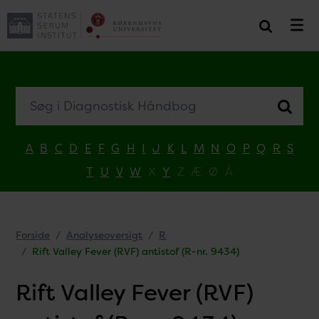
Søg i Diagnostisk Håndbog
A
B
C
D
E
F
G
H
I
J
K
L
M
N
O
P
Q
R
S
T
U
V
W
X
Y
Z
Æ
Ø
Å
Forside
Analyseoversigt
R
Rift Valley Fever (RVF) antistof (R-nr. 9434)
Rift Valley Fever (RVF)