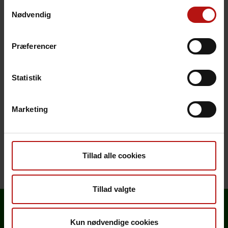
Samtykkevalg
Nødvendig
Svartid
Præferencer
Bemærkning
Relaterede analyser
Statistik
Analysens princip
Marketing
Henvendelse
Tillad alle cookies
Tillad valgte
Kun nødvendige cookies
Analyseoversigt