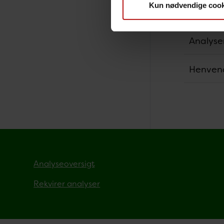
Kun nødvendige cook
Svartid
Analyse
Henven
Analyseoversigt
Rekvirer analyser