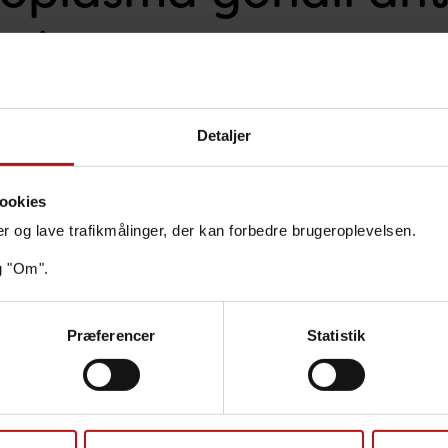
54)
geret den 6. maj 2026
Detaljer
ookies
nger og lave trafikmålinger, der kan forbedre brugeroplevelsen.
on
g "Om".
teriale, tidspunkt og evt. prøvetagning
Præferencer
Statistik
ring