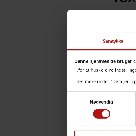
93
Senest redi
Samtykke
Denne hjemmeside bruger c
...for at huske dine indstilli
Indikati
Læs mere under "Detaljer" o
Prøvema
Samtykkevalg
Nødvendig
Rekvire
Svar