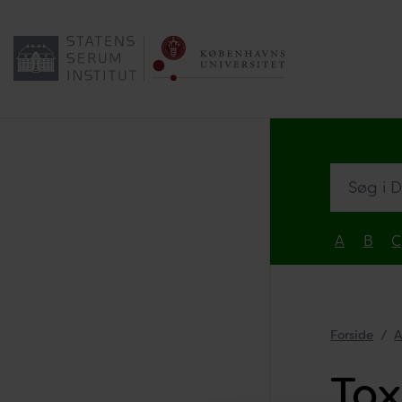
Søg i Dia
A
B
C
Forside
A
Tox