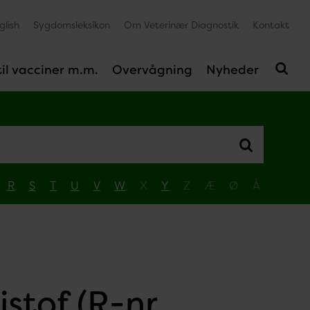
glish
Sygdomsleksikon
Om Veterinær Diagnostik
Kontakt
il vacciner m.m.
Overvågning
Nyheder
R
S
T
U
V
W
X
Y
Z
Æ
Ø
Å
stof (R-nr.