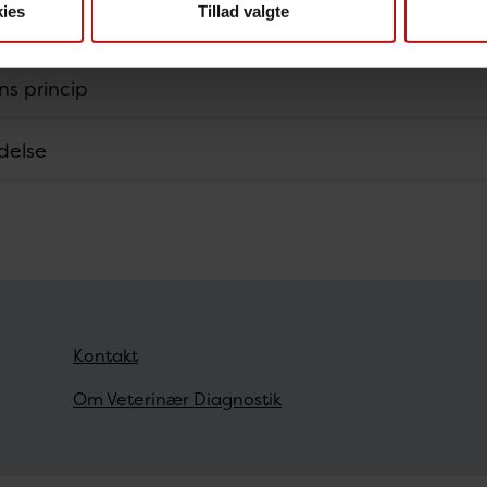
ies
Tillad valgte
ns princip
delse
Kontakt
Om Veterinær Diagnostik