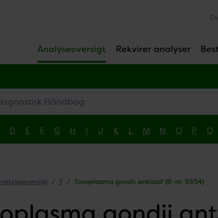
En
Analyseoversigt
Rekvirer analyser
Best
gnostisk Håndbog
D
E
F
G
H
I
J
K
L
M
N
O
P
Q
nalyseoversigt
T
Toxoplasma gondii antistof (R-nr. 9354)
oplasma gondii anti