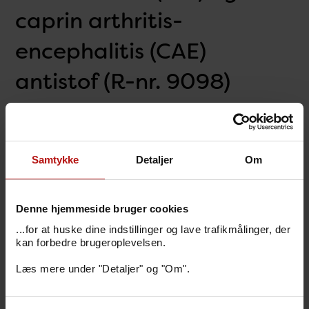
caprin arthritis-
encephalitis (CAE)
antistof (R-nr. 9098)
Senest redigeret den 6. maj 2026
Samtykke
Detaljer
Om
Indikation
Denne hjemmeside bruger cookies
...for at huske dine indstillinger og lave trafikmålinger, der
kan forbedre brugeroplevelsen.
Prøvemateriale, tidspunkt og evt.
prøvetagning
Læs mere under "Detaljer" og "Om".
Rekvirering