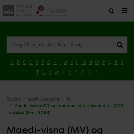
Søg i Diagnostisk Håndbog
A
B
C
D
E
F
G
H
I
J
K
L
M
N
O
P
Q
R
S
T
U
V
W
X
Y
Z
Æ
Ø
Å
Forside
Analyseoversigt
M
Maedi-visna (MV) og caprin arthritis-encephalitis (CAE)
antistof (R-nr. 9098)
Maedi-visna (MV) og