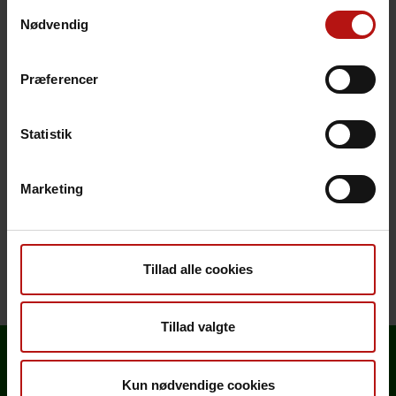
Samtykkevalg
Nødvendig
Svar
Præferencer
Svartid
Bemærkning
Statistik
Akkreditering
Marketing
Henvendelse
Tillad alle cookies
Tillad valgte
Kun nødvendige cookies
Analyseoversigt