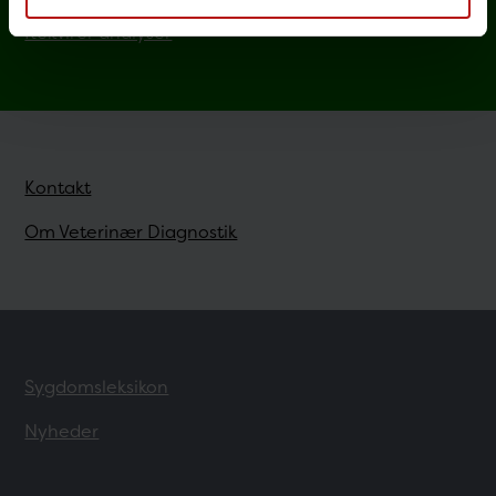
Rekvirer analyser
Kontakt
Om Veterinær Diagnostik
Sygdomsleksikon
Nyheder