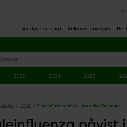
En
Analyseoversigt
Rekvirer analyser
Best
eder
2025
2024
2023
20
yheder
2026
Fugleinfluenza påvist i pattedyr i Danmark
leinfluenza påvist i