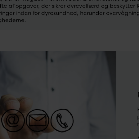
ifte af opgaver, der sikrer dyrevelfærd og beskytte
ringer inden for dyresundhed, herunder overvågnin
ghederne.