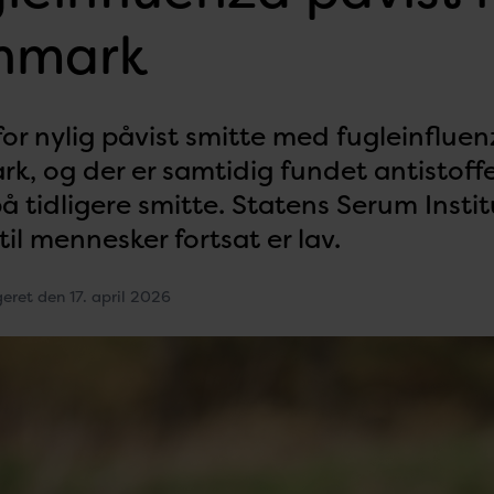
nmark
for nylig påvist smitte med fugleinfluenz
k, og der er samtidig fundet antistoffe
å tidligere smitte. Statens Serum Institu
til mennesker fortsat er lav.
geret den 17. april 2026