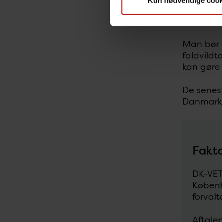
Kun nødvendige cook
fortsat t
mennesker
Man bør a
faldvild
kan gøre 
De senest
Danmark 
Fakt
DK-VET
Københ
forval
Aftale