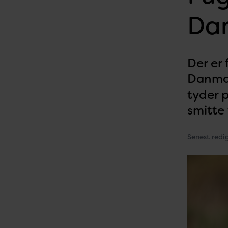
Da
Der er 
Danmar
tyder p
smitte 
Senest redi