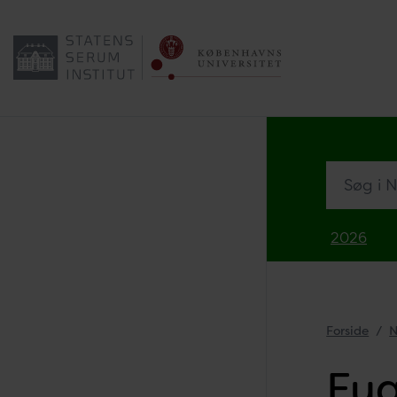
Søg i Nyh
2026
Forside
N
Fug