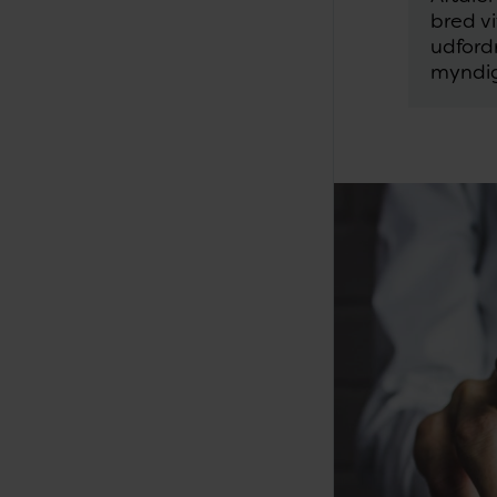
bred v
udford
myndi