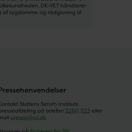
r folkesundheden. DK-VET håndterer
g af sygdomme og rådgivning til
Pressehenvendelser
Kontakt Statens Serum Instituts
presseafdeling på telefon
2260 1123
eller
mail
presse@ssi.dk
Abonner på
Nyheder fra SSI