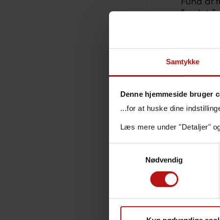
Fund af f
fundet fu
illustrer
smitte ti
”Vi har t
Samtykke
ilder og 
ændrer ik
ved SSI C
Denne hjemmeside bruger c
...for at huske dine indstilli
Der er o
Virum i n
Læs mere under "Detaljer" o
formodent
Samtykkevalg
Den fugle
Nødvendig
løbende v
at tilpas
”Vi under
forbundet