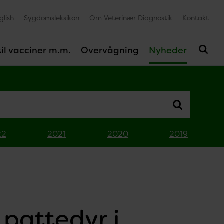
glish
Sygdomsleksikon
Om Veterinær Diagnostik
Kontakt
il vacciner m.m.
Overvågning
Nyheder
22
2021
2020
2019
 pattedyr i