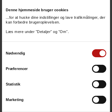
Man skal i stedet kontakte FVST, der vil sørge
Denne hjemmeside bruger cookies
for, at relevante fugle bliver sendt til
undersøgelse.
...for at huske dine indstillinger og lave trafikmålinger, der
kan forbedre brugeroplevelsen.
Læs mere under "Detaljer" og "Om".
Statens Serum Instituts rolle i
Samtykkevalg
forhold til fugleinfluenza
Nødvendig
Statens Serum Institut (SSI)
Præferencer
overvåger forekomsten og
udviklingen i influenzavirus hos både
mennesker og fugle meget tæt.
Statistik
Influenzalaboratoriet på SSI er
Nationalt Reference Laboratorium
Marketing
for influenza i fugle og udfører
laboratorieundersøgelserne for