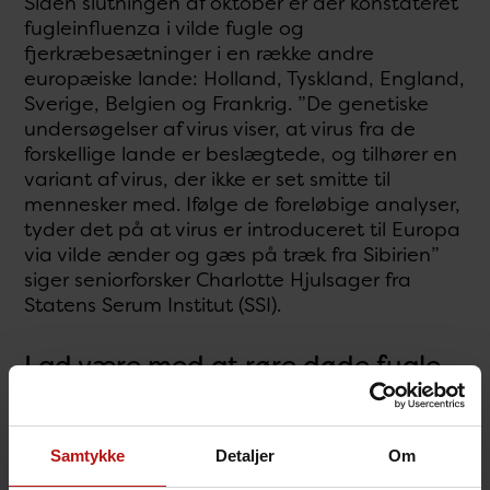
Siden slutningen af oktober er der konstateret
fugleinfluenza i vilde fugle og
fjerkræbesætninger i en række andre
europæiske lande: Holland, Tyskland, England,
Sverige, Belgien og Frankrig. ”De genetiske
undersøgelser af virus viser, at virus fra de
forskellige lande er beslægtede, og tilhører en
variant af virus, der ikke er set smitte til
mennesker med. Ifølge de foreløbige analyser,
tyder det på at virus er introduceret til Europa
via vilde ænder og gæs på træk fra Sibirien”
siger seniorforsker Charlotte Hjulsager fra
Statens Serum Institut (SSI).
Lad være med at røre døde fugle
På grund af fugleinfluenzaen opfordrer
Fødevarestyrelsen (FVST) folk til at lade være
Samtykke
Detaljer
Om
med at røre døde eller syge, vilde fugle.