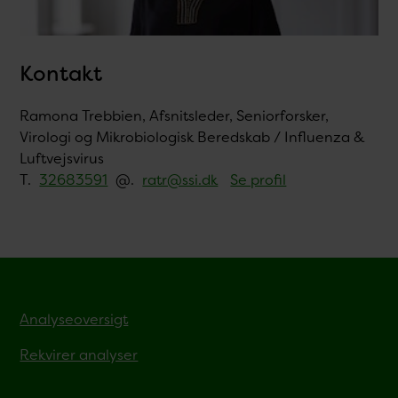
Kontakt
Ramona Trebbien, Afsnitsleder, Seniorforsker,
Virologi og Mikrobiologisk Beredskab / Influenza &
Luftvejsvirus
T.
32683591
@.
ratr@ssi.dk
Se profil
Analyseoversigt
Rekvirer analyser