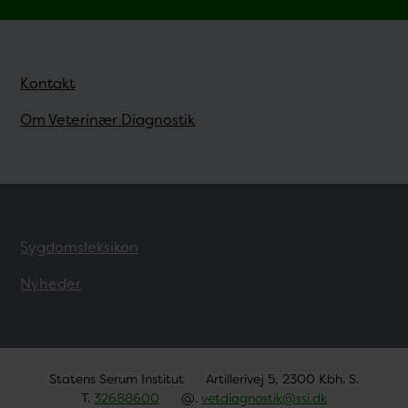
Kontakt
Om Veterinær Diagnostik
Sygdomsleksikon
Nyheder
Statens Serum Institut
Artillerivej 5, 2300 Kbh. S.
T.
32688600
@.
vetdiagnostik@ssi.dk