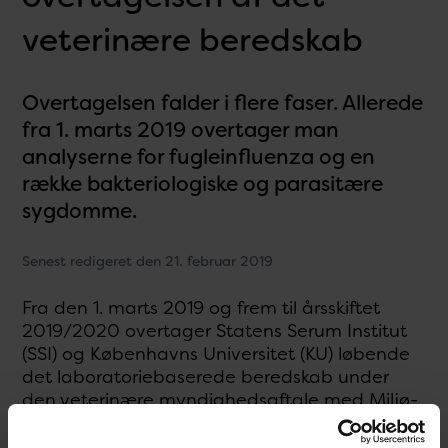
veterinære beredskab
Overtagelsen falder i flere faser. Allerede
fra 1. marts 2019 overtager man
analyserne for fugleinfluenza og en
række bakteriologiske og parasitære
sygdomme.
Senest redigeret den 21. februar 2019
Fra den 1. marts 2019 og frem til årsskiftet
2019/2020 overtager Statens Serum Institut
(SSI) og Københavns Universitet (KU) løbende
det laboratoriebaserede beredskab under
den veterinære myndighedsaftale med Miljø-
og Fødevareministeriet.