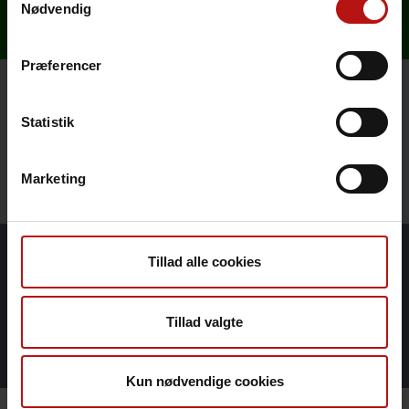
Nødvendig
Præferencer
Kontakt
Statistik
Om Veterinær Diagnostik
Marketing
Tillad alle cookies
Sygdomsleksikon
Tillad valgte
Nyheder
Kun nødvendige cookies