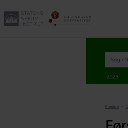
Søg i Nyh
2026
Forside
N
Før