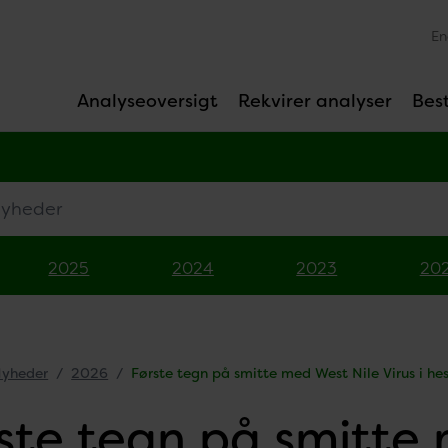
En
Analyseoversigt
Rekvirer analyser
Best
eder
2025
2024
2023
20
yheder
2026
Første tegn på smitte med West Nile Virus i he
ste tegn på smitte