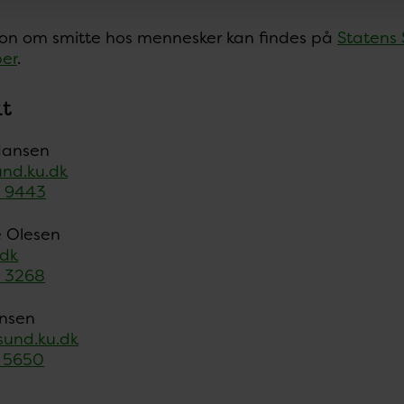
ion om smitte hos mennesker kan findes på
Statens
ber
.
t
Hansen
nd.ku.dk
 9443
e Olesen
.dk
 3268
nsen
und.ku.dk
 5650