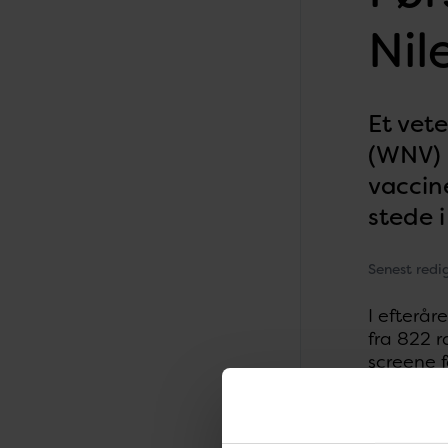
Nil
Et vete
(WNV) i
vaccin
stede 
Senest redi
I efterår
fra 822 r
screene f
mellem K
Undersøge