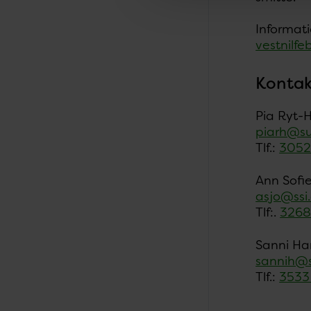
Informat
vestnilfe
Kontak
Pia Ryt-
piarh@su
Tlf.:
3052
Ann Sofi
asjo@ssi
Tlf:.
3268
Sanni Ha
sannih@s
Tlf.:
3533