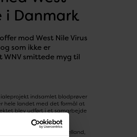
te i Danmark
toffer mod West Nile Virus
 og som ikke er
et WNV smittede myg til
cialeprojekt indsamlet blodprøver
er hele landet med det formål at
ektet blev udført i et samarbejde
n Syddanmark og region Sjælland,