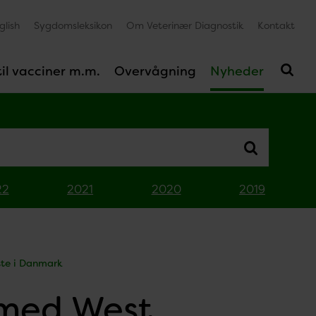
glish
Sygdomsleksikon
Om Veterinær Diagnostik
Kontakt
il vacciner m.m.
Overvågning
Nyheder
22
2021
2020
2019
ste i Danmark
 med West