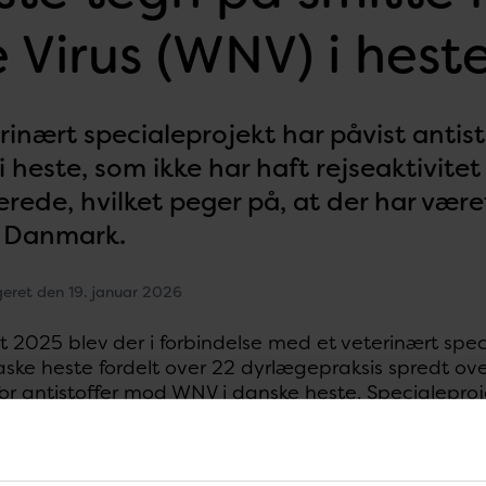
e Virus (WNV) i hes
rinært specialeprojekt har påvist antis
 heste, som ikke har haft rejseaktivitet
erede, hvilket peger på, at der har vær
i Danmark.
geret den 19. januar 2026
et 2025 blev der i forbindelse med et veterinært spe
aske heste fordelt over 22 dyrlægepraksis spredt ov
or antistoffer mod WNV i danske heste. Specialeproj
øbenhavns Universitet og Statens Serum Institut.
lserne viste, at fire heste, med oprindelse i regio