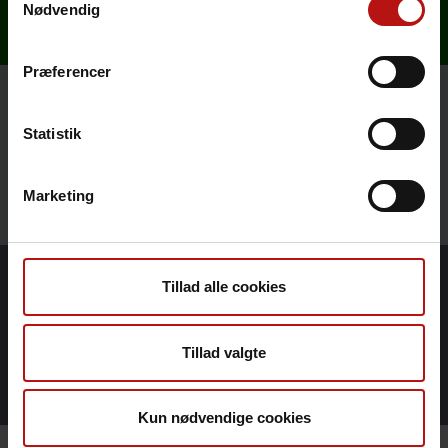
Nødvendig
Præferencer
Kontakt
Statistik
Om Veterinær Diagnostik
Marketing
Tillad alle cookies
Sygdomsleksikon
Tillad valgte
Nyheder
Kun nødvendige cookies